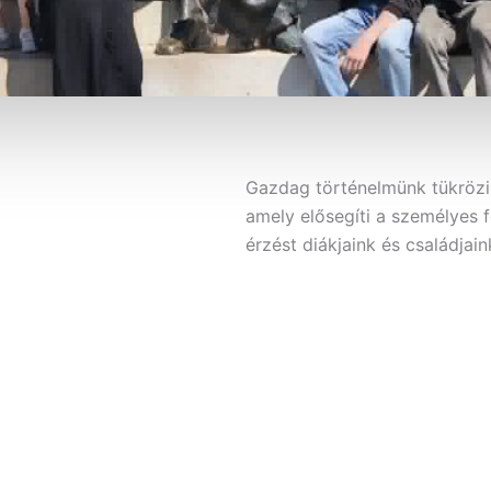
Gazdag történelmünk tükrözi e
amely elősegíti a személyes f
érzést diákjaink és családjai