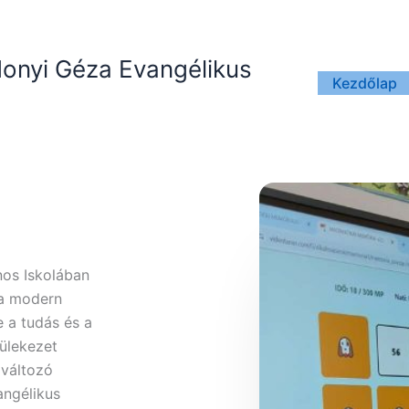
donyi Géza Evangélikus
Kezdőlap
nos Iskolában
 a modern
 a tudás és a
yülekezet
 változó
angélikus