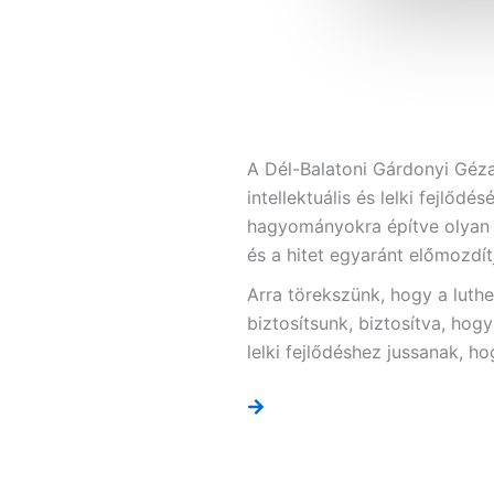
A Dél-Balatoni Gárdonyi Géza
intellektuális és lelki fejlőd
hagyományokra építve olyan 
és a hitet egyaránt előmozdít
Arra törekszünk, hogy a luth
biztosítsunk, biztosítva, hog
lelki fejlődéshez jussanak, h