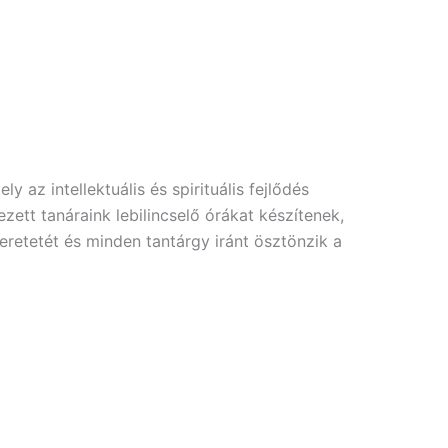
y az intellektuális és spirituális fejlődés
ezett tanáraink lebilincselő órákat készítenek,
zeretetét és minden tantárgy iránt ösztönzik a