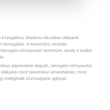
 Evangélikus Általános Iskolában diákjaink
ését támogatjuk. A keresztény oktatási
támogató környezetet teremtünk, amely a tudást
ja.
eránus alapelveken alapuló, támogató környezetet
y diákjaink mind tanulmányi ismeretekhez, mind
ogy kielégítsék közösségünk igényeit.