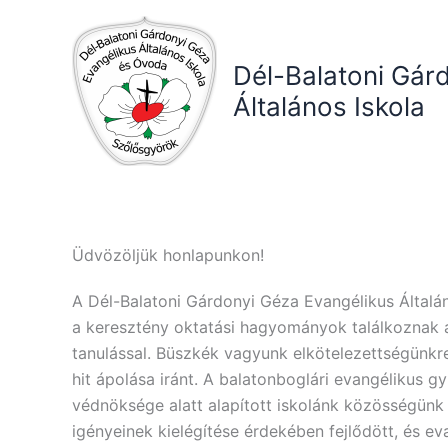
Skip
to
content
Dél-Balatoni Gár
Általános Iskola
Üdvözöljük honlapunkon!
A Dél-Balatoni Gárdonyi Géza Evangélikus Általá
a keresztény oktatási hagyományok találkoznak
tanulással. Büszkék vagyunk elkötelezettségünkre
hit ápolása iránt. A balatonboglári evangélikus g
védnöksége alatt alapított iskolánk közösségünk
igényeinek kielégítése érdekében fejlődött, és ev