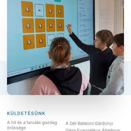
KÜLDETÉSÜNK
A hit és a tanulás gazdag
A Dél-Balatoni Gárdonyi
öröksége
Géza Evangélikus Általános