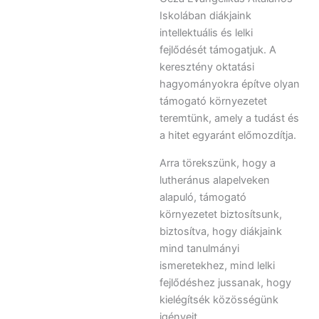
Iskolában diákjaink
intellektuális és lelki
fejlődését támogatjuk. A
keresztény oktatási
hagyományokra építve olyan
támogató környezetet
teremtünk, amely a tudást és
a hitet egyaránt előmozdítja.
Arra törekszünk, hogy a
lutheránus alapelveken
alapuló, támogató
környezetet biztosítsunk,
biztosítva, hogy diákjaink
mind tanulmányi
ismeretekhez, mind lelki
fejlődéshez jussanak, hogy
kielégítsék közösségünk
igényeit.