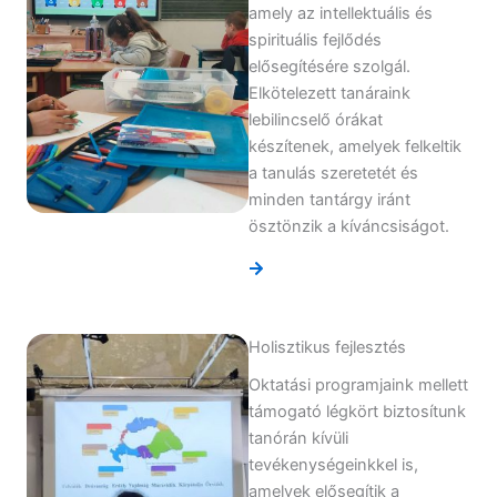
amely az intellektuális és
spirituális fejlődés
elősegítésére szolgál.
Elkötelezett tanáraink
lebilincselő órákat
készítenek, amelyek felkeltik
a tanulás szeretetét és
minden tantárgy iránt
ösztönzik a kíváncsiságot.
Holisztikus fejlesztés
Oktatási programjaink mellett
támogató légkört biztosítunk
tanórán kívüli
tevékenységeinkkel is,
amelyek elősegítik a