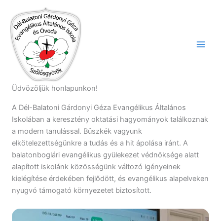
Skip
to
content
Üdvözöljük honlapunkon!
A Dél-Balatoni Gárdonyi Géza Evangélikus Általános
Iskolában a keresztény oktatási hagyományok találkoznak
a modern tanulással. Büszkék vagyunk
elkötelezettségünkre a tudás és a hit ápolása iránt. A
balatonboglári evangélikus gyülekezet védnöksége alatt
alapított iskolánk közösségünk változó igényeinek
kielégítése érdekében fejlődött, és evangélikus alapelveken
nyugvó támogató környezetet biztosított.