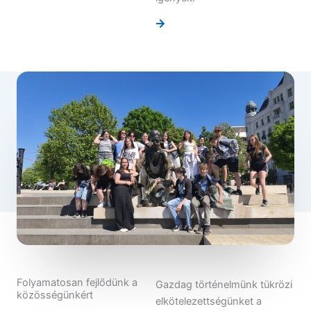
Folyamatosan fejlődünk a
Gazdag történelmünk tükrözi
közösségünkért
elkötelezettségünket a