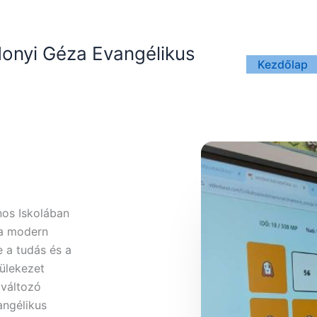
donyi Géza Evangélikus
Kezdőlap
nos Iskolában
 a modern
 a tudás és a
yülekezet
 változó
angélikus