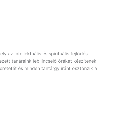
y az intellektuális és spirituális fejlődés
ezett tanáraink lebilincselő órákat készítenek,
zeretetét és minden tantárgy iránt ösztönzik a