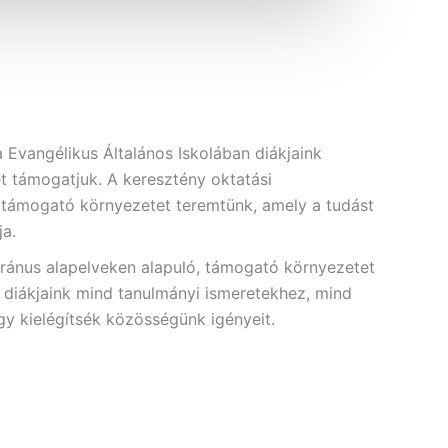
 Evangélikus Általános Iskolában diákjaink
ését támogatjuk. A keresztény oktatási
támogató környezetet teremtünk, amely a tudást
ja.
eránus alapelveken alapuló, támogató környezetet
y diákjaink mind tanulmányi ismeretekhez, mind
ogy kielégítsék közösségünk igényeit.