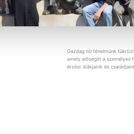
Gazdag történelmünk tükrözi e
amely elősegíti a személyes f
érzést diákjaink és családjai