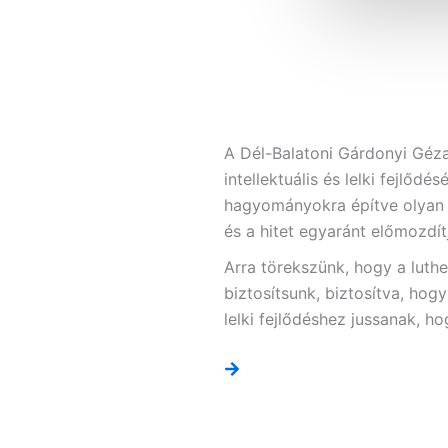
A Dél-Balatoni Gárdonyi Géza
intellektuális és lelki fejlőd
hagyományokra építve olyan 
és a hitet egyaránt előmozdít
Arra törekszünk, hogy a luth
biztosítsunk, biztosítva, hog
lelki fejlődéshez jussanak, h