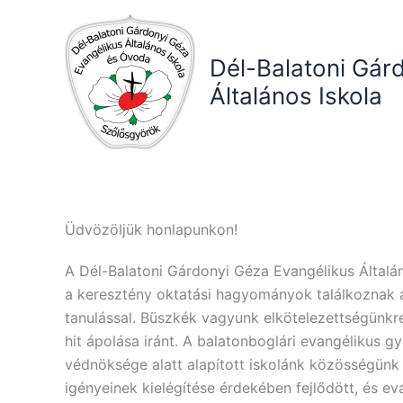
Skip
to
content
Dél-Balatoni Gár
Általános Iskola
Üdvözöljük honlapunkon!
A Dél-Balatoni Gárdonyi Géza Evangélikus Általá
a keresztény oktatási hagyományok találkoznak
tanulással. Büszkék vagyunk elkötelezettségünkre
hit ápolása iránt. A balatonboglári evangélikus g
védnöksége alatt alapított iskolánk közösségünk
igényeinek kielégítése érdekében fejlődött, és ev