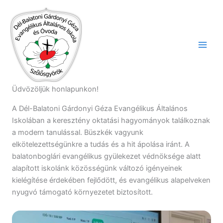
Skip
to
content
Üdvözöljük honlapunkon!
A Dél-Balatoni Gárdonyi Géza Evangélikus Általános
Iskolában a keresztény oktatási hagyományok találkoznak
a modern tanulással. Büszkék vagyunk
elkötelezettségünkre a tudás és a hit ápolása iránt. A
balatonboglári evangélikus gyülekezet védnöksége alatt
alapított iskolánk közösségünk változó igényeinek
kielégítése érdekében fejlődött, és evangélikus alapelveken
nyugvó támogató környezetet biztosított.