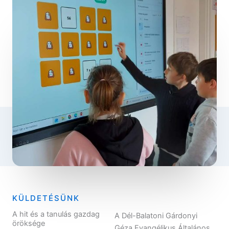
KÜLDETÉSÜNK
A hit és a tanulás gazdag
A Dél-Balatoni Gárdonyi
öröksége
Géza Evangélikus Általános