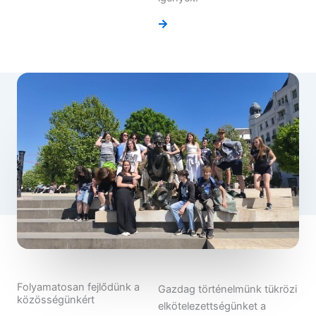
Folyamatosan fejlődünk a
Gazdag történelmünk tükrözi
közösségünkért
elkötelezettségünket a