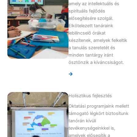
amely az intellektuális és
spirituális fejlődés
elősegítésére szolgál.
Elkötelezett tanáraink
lebilincselő órákat
készítenek, amelyek felkeltik
a tanulás szeretetét és
minden tantárgy iránt
ösztönzik a kíváncsiságot.
Holisztikus fejlesztés
Oktatási programjaink mellett
támogató légkört biztosítunk
tanórán kívüli
tevékenységeinkkel is,
amelyek elősegítik a