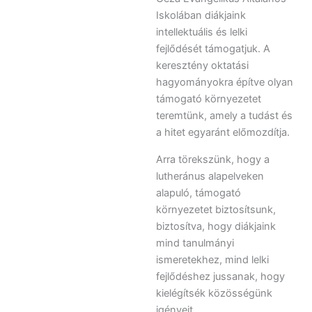
Iskolában diákjaink
intellektuális és lelki
fejlődését támogatjuk. A
keresztény oktatási
hagyományokra építve olyan
támogató környezetet
teremtünk, amely a tudást és
a hitet egyaránt előmozdítja.
Arra törekszünk, hogy a
lutheránus alapelveken
alapuló, támogató
környezetet biztosítsunk,
biztosítva, hogy diákjaink
mind tanulmányi
ismeretekhez, mind lelki
fejlődéshez jussanak, hogy
kielégítsék közösségünk
igényeit.