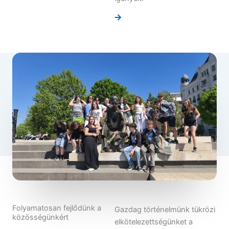
Folyamatosan fejlődünk a
Gazdag történelmünk tükrözi
közösségünkért
elkötelezettségünket a