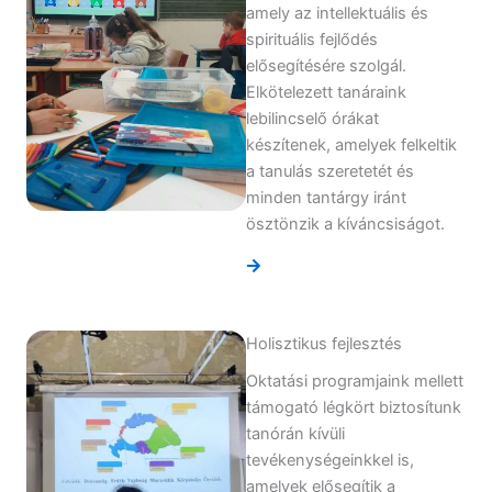
amely az intellektuális és
spirituális fejlődés
elősegítésére szolgál.
Elkötelezett tanáraink
lebilincselő órákat
készítenek, amelyek felkeltik
a tanulás szeretetét és
minden tantárgy iránt
ösztönzik a kíváncsiságot.
Holisztikus fejlesztés
Oktatási programjaink mellett
támogató légkört biztosítunk
tanórán kívüli
tevékenységeinkkel is,
amelyek elősegítik a