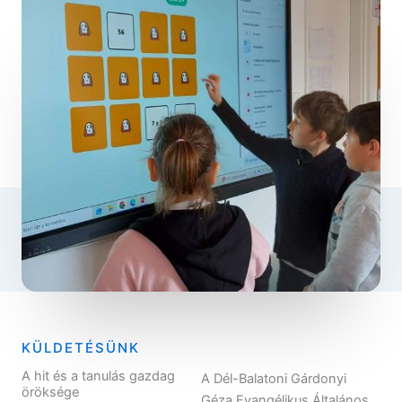
KÜLDETÉSÜNK
A hit és a tanulás gazdag
A Dél-Balatoni Gárdonyi
öröksége
Géza Evangélikus Általános