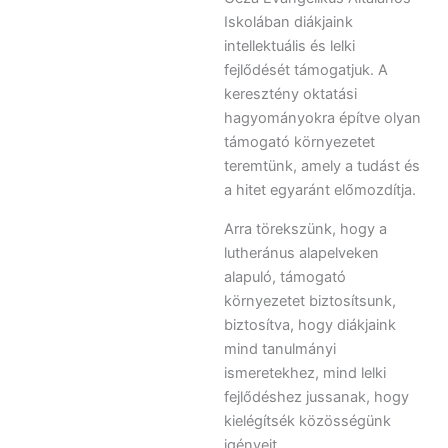
Iskolában diákjaink
intellektuális és lelki
fejlődését támogatjuk. A
keresztény oktatási
hagyományokra építve olyan
támogató környezetet
teremtünk, amely a tudást és
a hitet egyaránt előmozdítja.
Arra törekszünk, hogy a
lutheránus alapelveken
alapuló, támogató
környezetet biztosítsunk,
biztosítva, hogy diákjaink
mind tanulmányi
ismeretekhez, mind lelki
fejlődéshez jussanak, hogy
kielégítsék közösségünk
igényeit.