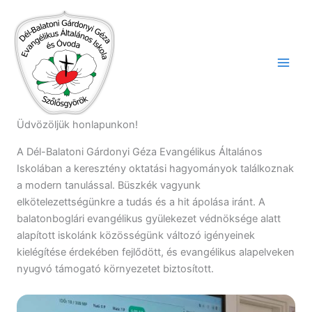
Skip
to
content
Üdvözöljük honlapunkon!
A Dél-Balatoni Gárdonyi Géza Evangélikus Általános
Iskolában a keresztény oktatási hagyományok találkoznak
a modern tanulással. Büszkék vagyunk
elkötelezettségünkre a tudás és a hit ápolása iránt. A
balatonboglári evangélikus gyülekezet védnöksége alatt
alapított iskolánk közösségünk változó igényeinek
kielégítése érdekében fejlődött, és evangélikus alapelveken
nyugvó támogató környezetet biztosított.